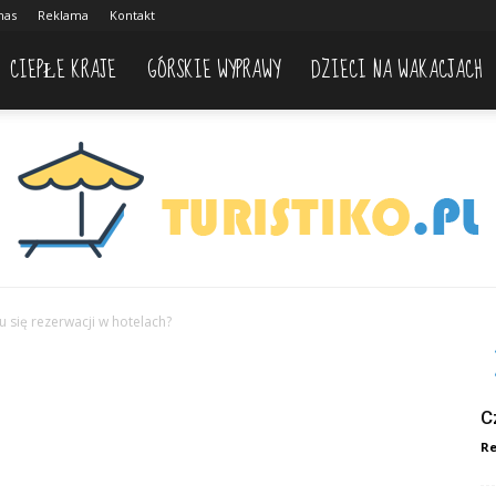
nas
Reklama
Kontakt
CIEPŁE KRAJE
GÓRSKIE WYPRAWY
DZIECI NA WAKACJACH
 się rezerwacji w hotelach?
C
Re