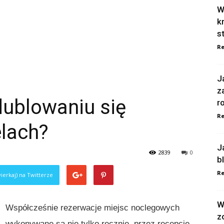
W
k
s
Re
J
z
dublowaniu się
r
Re
elach?
J
2839
0
b
Re
ierkaj) na Twitterze
W
Współcześnie rezerwacje miejsc noclegowych
z
wykonywane są nie tylko ręcznie, przez recepcję