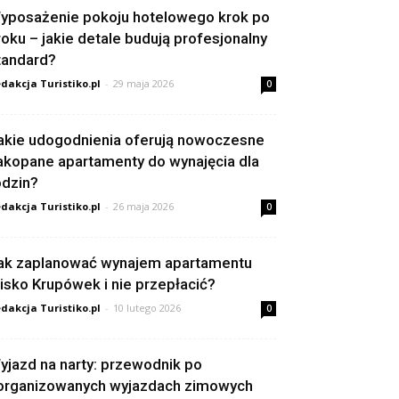
yposażenie pokoju hotelowego krok po
roku – jakie detale budują profesjonalny
tandard?
dakcja Turistiko.pl
-
29 maja 2026
0
akie udogodnienia oferują nowoczesne
akopane apartamenty do wynajęcia dla
odzin?
dakcja Turistiko.pl
-
26 maja 2026
0
ak zaplanować wynajem apartamentu
lisko Krupówek i nie przepłacić?
dakcja Turistiko.pl
-
10 lutego 2026
0
yjazd na narty: przewodnik po
organizowanych wyjazdach zimowych