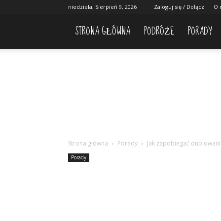
niedziela, Sierpień 9, 2026
Zaloguj się / Dołącz
O 
STRONA GŁÓWNA
PODRÓŻE
PORADY
Strona główna
Porady
Jak zapobiegać dublowaniu
Porady