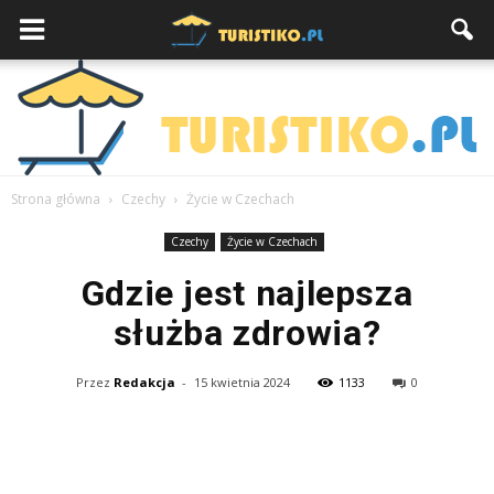
Strona główna
Czechy
Życie w Czechach
Czechy
Życie w Czechach
Gdzie jest najlepsza
służba zdrowia?
Przez
Redakcja
-
15 kwietnia 2024
1133
0