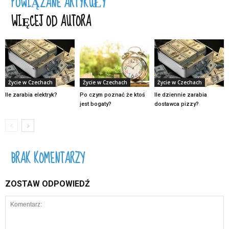
POWIĄZANE ARTYKUŁY
WIĘCEJ OD AUTORA
Życie w Czechach
Życie w Czechach
Życie w Czechach
Ile zarabia elektryk?
Po czym poznać że ktoś
Ile dziennie zarabia
jest bogaty?
dostawca pizzy?
BRAK KOMENTARZY
ZOSTAW ODPOWIEDŹ