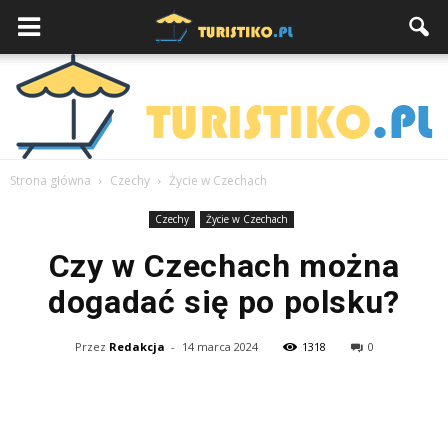
Strona główna
Czechy
Życie w Czechach
Czechy
Życie w Czechach
Czy w Czechach można
dogadać się po polsku?
Przez
Redakcja
-
14 marca 2024
1318
0