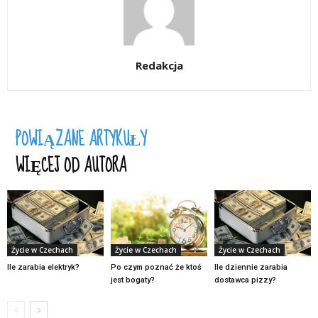
Redakcja
POWIĄZANE ARTYKUŁY
WIĘCEJ OD AUTORA
Życie w Czechach
Życie w Czechach
Życie w Czechach
Ile zarabia elektryk?
Po czym poznać że ktoś
Ile dziennie zarabia
jest bogaty?
dostawca pizzy?