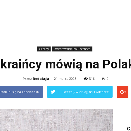
Czechy
Podróżowanie po Czechach
kraińcy mówią na Pol
Przez
Redakcja
-
21 marca 2025
316
0
Podziel się na Facebooku
Tweet (Ćwierkaj) na Twitterze
C