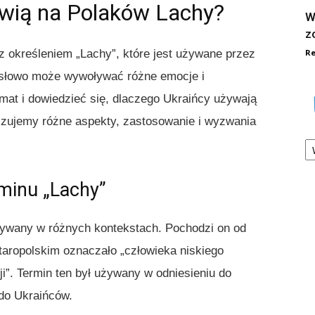
wią na Polaków Lachy?
W
z
Re
z określeniem „Lachy”, które jest używane przez
 słowo może wywoływać różne emocje i
emat i dowiedzieć się, dlaczego Ukraińcy używają
lizujemy różne aspekty, zastosowanie i wyzwania
Ka
rminu „Lachy”
 używany w różnych kontekstach. Pochodzi on od
 staropolskim oznaczało „człowieka niskiego
ji”. Termin ten był używany w odniesieniu do
do Ukraińców.