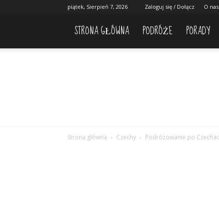
piątek, Sierpień 7, 2026
Zaloguj się / Dołącz
O nas
STRONA GŁÓWNA
PODRÓŻE
PORADY
Strona główna
Czechy
Podróżowanie po Czecha