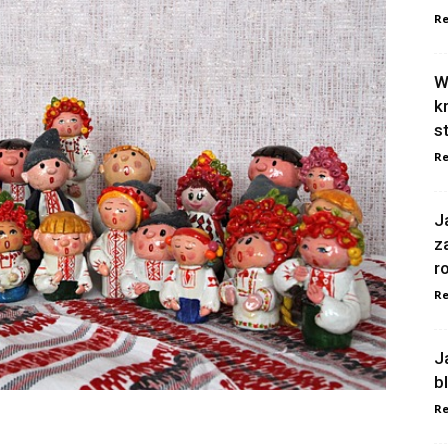
Re
W
k
s
Re
J
z
r
Re
J
b
Re