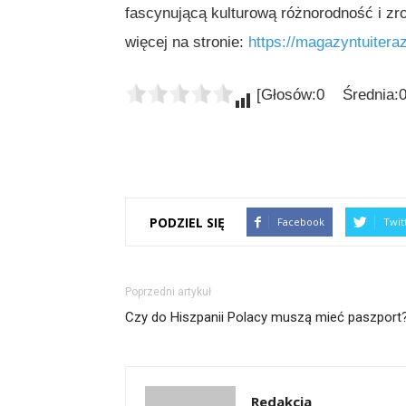
fascynującą kulturową różnorodność i z
więcej na stronie:
https://magazyntuiteraz
[Głosów:0 Średnia:0
PODZIEL SIĘ
Facebook
Twit
Poprzedni artykuł
Czy do Hiszpanii Polacy muszą mieć paszport
Redakcja