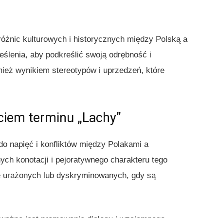
óżnic kulturowych i historycznych między Polską a
ślenia, aby podkreślić swoją odrębność i
nież wynikiem stereotypów i uprzedzeń, które
ciem terminu „Lachy”
o napięć i konfliktów między Polakami a
ch konotacji i pejoratywnego charakteru tego
ę urażonych lub dyskryminowanych, gdy są