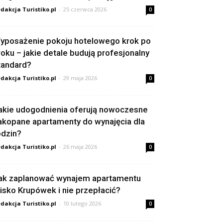
dakcja Turistiko.pl
-
25 czerwca 2026
0
yposażenie pokoju hotelowego krok po
roku – jakie detale budują profesjonalny
tandard?
dakcja Turistiko.pl
-
29 maja 2026
0
akie udogodnienia oferują nowoczesne
akopane apartamenty do wynajęcia dla
odzin?
dakcja Turistiko.pl
-
26 maja 2026
0
ak zaplanować wynajem apartamentu
lisko Krupówek i nie przepłacić?
dakcja Turistiko.pl
-
10 lutego 2026
0