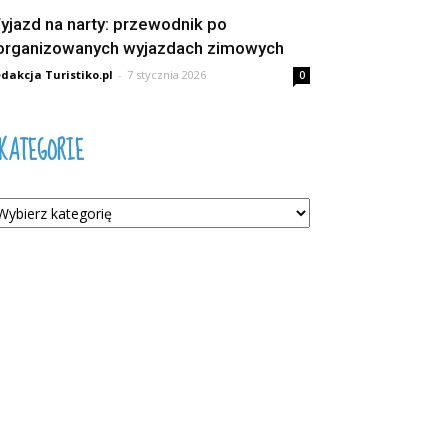
yjazd na narty: przewodnik po
organizowanych wyjazdach zimowych
dakcja Turistiko.pl
-
7 stycznia 2026
0
KATEGORIE
tegorie