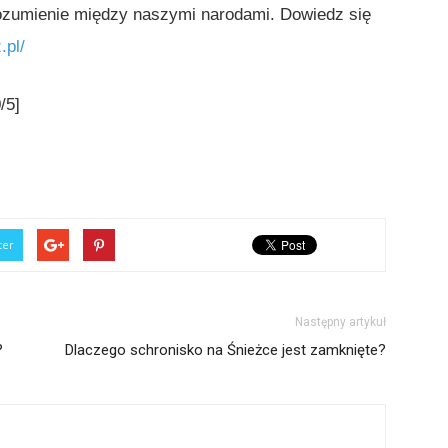
rozumienie między naszymi narodami. Dowiedz się
.pl/
/5]
ter
Następny artykuł
?
Dlaczego schronisko na Śnieżce jest zamknięte?