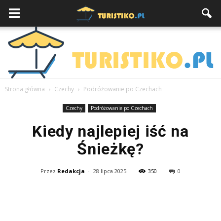
Strona główna
Czechy
Podróżowanie po Czechach
Czechy
Podróżowanie po Czechach
Kiedy najlepiej iść na
Śnieżkę?
Przez
Redakcja
-
28 lipca 2025
350
0