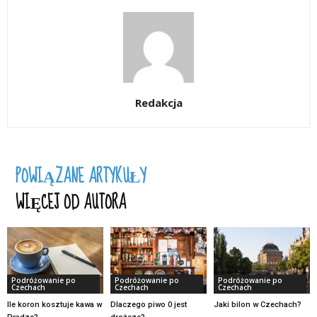
Redakcja
POWIĄZANE ARTYKUŁY
WIĘCEJ OD AUTORA
Podróżowanie po
Podróżowanie po
Podróżowanie po
Czechach
Czechach
Czechach
Ile koron kosztuje kawa w
Dlaczego piwo 0 jest
Jaki bilon w Czechach?