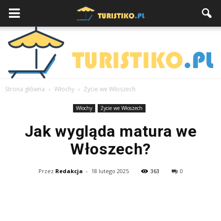
Strona główna
Włochy
Życie we Włoszech
Włochy
Życie we Włoszech
Jak wygląda matura we
Włoszech?
Przez
Redakcja
-
18 lutego 2025
363
0