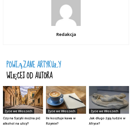
Redakcja
POWIĄZANE ARTYKUŁY
WIĘCEJ OD AUTORA
Życie we Włoszech
Życie we Włoszech
Życie we Włoszech
Czy na Sycylii można pić
Ile kosztuje kawa w
Jak długo żyją ludzie w
alkohol na ulicy?
Rzymie?
Afryce?