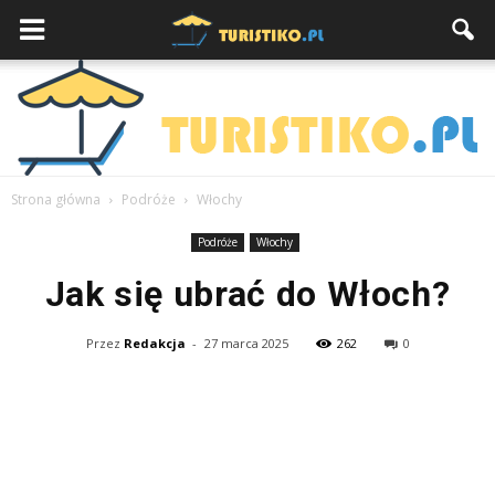
Strona główna
Podróże
Włochy
Podróże
Włochy
Jak się ubrać do Włoch?
Przez
Redakcja
-
27 marca 2025
262
0