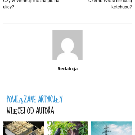
Czy w Wenecji można pić na
Czemu Włosi nie lubią
ulicy?
ketchupu?
Redakcja
POWIĄZANE ARTYKUŁY
WIĘCEJ OD AUTORA