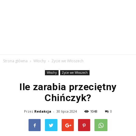
Strona główna
Włochy
Życie we Włoszech
Włochy
Życie we Włoszech
Ile zarabia przeciętny
Chińczyk?
Przez
Redakcja
-
30 lipca 2024
1048
0