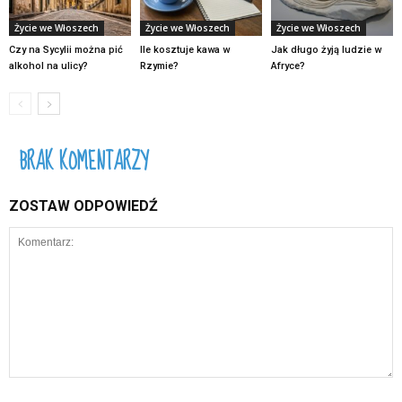
Życie we Włoszech
Życie we Włoszech
Życie we Włoszech
Czy na Sycylii można pić
Ile kosztuje kawa w
Jak długo żyją ludzie w
alkohol na ulicy?
Rzymie?
Afryce?
BRAK KOMENTARZY
ZOSTAW ODPOWIEDŹ