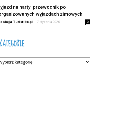
yjazd na narty: przewodnik po
organizowanych wyjazdach zimowych
dakcja Turistiko.pl
-
7 stycznia 2026
0
KATEGORIE
tegorie