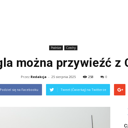
Podróże
Czechy
gla można przywieźć z
Przez
Redakcja
-
25 sierpnia 2025
258
0
Podziel się na Facebooku
Tweet (Ćwierkaj) na Twitterze
C