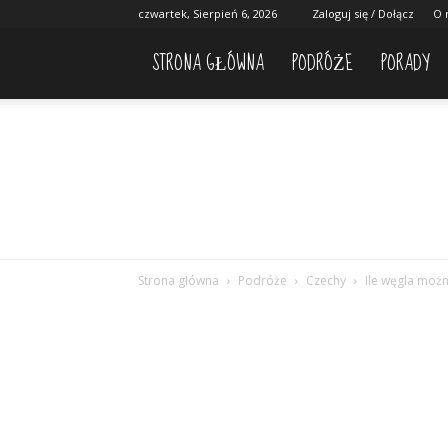
czwartek, Sierpień 6, 2026
Zaloguj się / Dołącz
O 
STRONA GŁÓWNA
PODRÓŻE
PORADY
Strona główna
Podróże
Czechy
Ile węgla możn