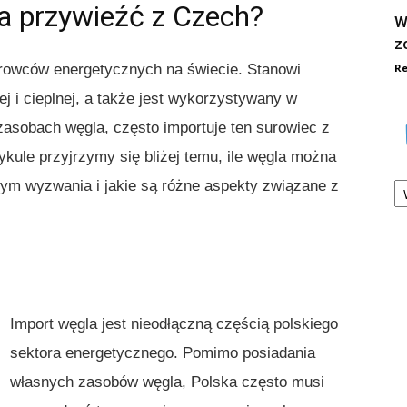
a przywieźć z Czech?
W
z
Re
urowców energetycznych na świecie. Stanowi
ej i cieplnej, a także jest wykorzystywany w
zasobach węgla, często importuje ten surowiec z
kule przyjrzymy się bliżej temu, ile węgla można
Ka
tym wyzwania i jakie są różne aspekty związane z
Import węgla jest nieodłączną częścią polskiego
sektora energetycznego. Pomimo posiadania
własnych zasobów węgla, Polska często musi