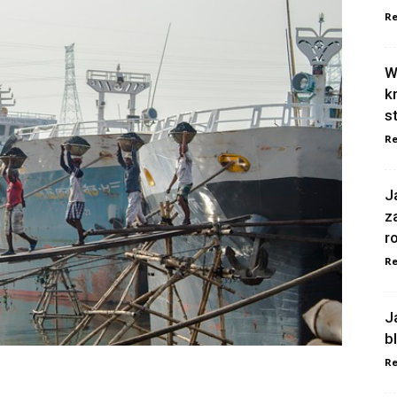
Re
W
k
s
Re
J
z
r
Re
J
b
Re