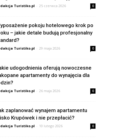
dakcja Turistiko.pl
-
25 czerwca 2026
0
yposażenie pokoju hotelowego krok po
roku – jakie detale budują profesjonalny
tandard?
dakcja Turistiko.pl
-
29 maja 2026
0
akie udogodnienia oferują nowoczesne
akopane apartamenty do wynajęcia dla
odzin?
dakcja Turistiko.pl
-
26 maja 2026
0
ak zaplanować wynajem apartamentu
lisko Krupówek i nie przepłacić?
dakcja Turistiko.pl
-
10 lutego 2026
0