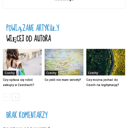
POWIĄZANE ARTYKUŁY
WIĘCEJ OD AUTORA
Czechy
Czechy
Czechy
Czy opłaca się robić
Co jeśli nie mam winiety?
Czy można jechać do
zakupy w Czechach?
Czech na legitymację?
BRAK KOMENTARZY