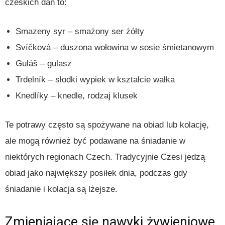
czeskich dań to:
Smazeny syr – smażony ser żółty
Svíčková – duszona wołowina w sosie śmietanowym
Guláš – gulasz
Trdelník – słodki wypiek w kształcie wałka
Knedlíky – knedle, rodzaj klusek
Te potrawy często są spożywane na obiad lub kolację,
ale mogą również być podawane na śniadanie w
niektórych regionach Czech. Tradycyjnie Czesi jedzą
obiad jako największy posiłek dnia, podczas gdy
śniadanie i kolacja są lżejsze.
Zmieniające się nawyki żywieniowe