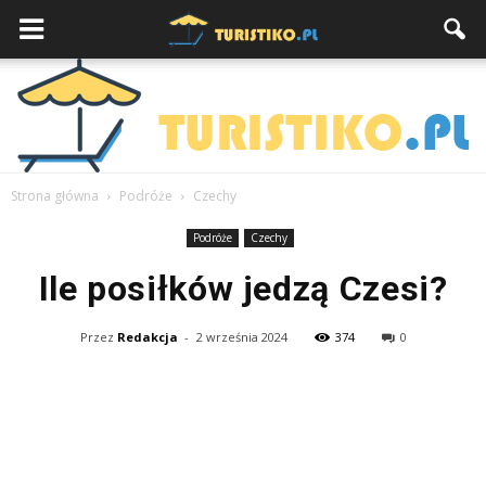
Strona główna
Podróże
Czechy
Podróże
Czechy
Ile posiłków jedzą Czesi?
Przez
Redakcja
-
2 września 2024
374
0