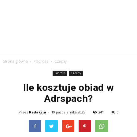
Strona główna
Podróże
Czechy
Podróże
Czechy
Ile kosztuje obiad w
Adrspach?
Przez
Redakcja
-
19 października 2025
241
0