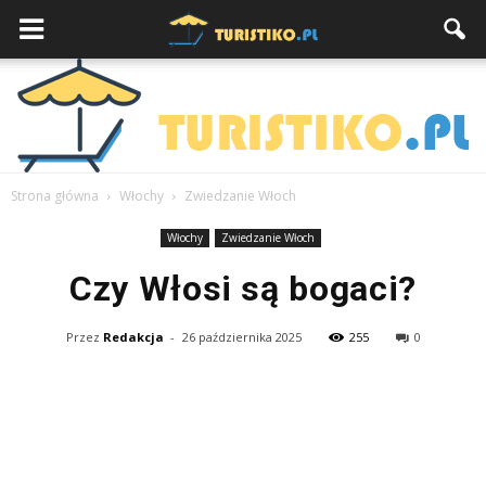
Strona główna
Włochy
Zwiedzanie Włoch
Włochy
Zwiedzanie Włoch
Czy Włosi są bogaci?
Przez
Redakcja
-
26 października 2025
255
0