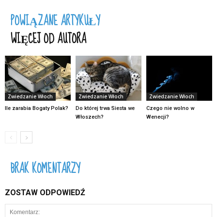
POWIĄZANE ARTYKUŁY
WIĘCEJ OD AUTORA
Zwiedzanie Włoch
Zwiedzanie Włoch
Zwiedzanie Włoch
Ile zarabia Bogaty Polak?
Do której trwa Siesta we
Czego nie wolno w
Włoszech?
Wenecji?
BRAK KOMENTARZY
ZOSTAW ODPOWIEDŹ