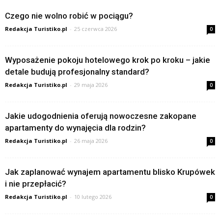
Czego nie wolno robić w pociągu?
Redakcja Turistiko.pl
-
25 czerwca 2026
0
Wyposażenie pokoju hotelowego krok po kroku – jakie
detale budują profesjonalny standard?
Redakcja Turistiko.pl
-
29 maja 2026
0
Jakie udogodnienia oferują nowoczesne zakopane
apartamenty do wynajęcia dla rodzin?
Redakcja Turistiko.pl
-
26 maja 2026
0
Jak zaplanować wynajem apartamentu blisko Krupówek
i nie przepłacić?
Redakcja Turistiko.pl
-
10 lutego 2026
0