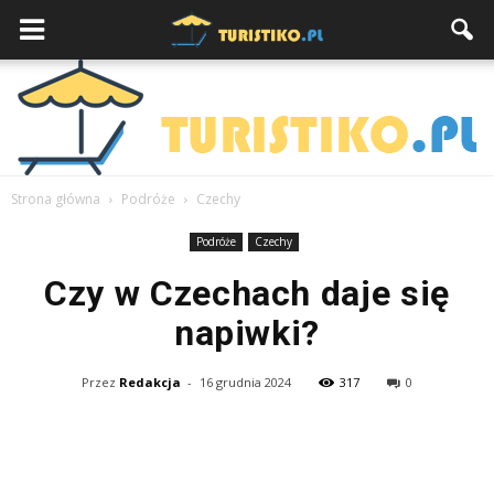
Strona główna
Podróże
Czechy
Podróże
Czechy
Czy w Czechach daje się
napiwki?
Przez
Redakcja
-
16 grudnia 2024
317
0