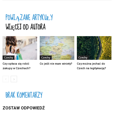
POWIĄZANE ARTYKUŁY
WIĘCEJ OD AUTORA
Czechy
Czechy
Czechy
Czy opłaca się robić
Co jeśli nie mam winiety?
Czy można jechać do
zakupy w Czechach?
Czech na legitymację?
BRAK KOMENTARZY
ZOSTAW ODPOWIEDŹ