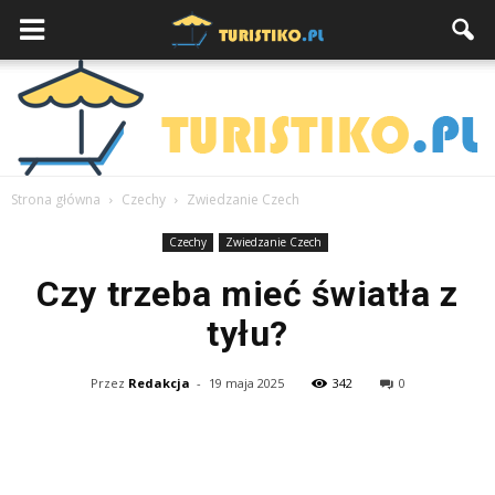
Strona główna
Czechy
Zwiedzanie Czech
Czechy
Zwiedzanie Czech
Czy trzeba mieć światła z
tyłu?
Przez
Redakcja
-
19 maja 2025
342
0