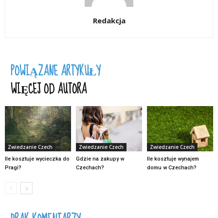
Redakcja
POWIĄZANE ARTYKUŁY
WIĘCEJ OD AUTORA
Zwiedzanie Czech
Zwiedzanie Czech
Zwiedzanie Czech
Ile kosztuje wycieczka do
Gdzie na zakupy w
Ile kosztuje wynajem
Pragi?
Czechach?
domu w Czechach?