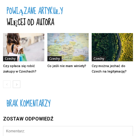
POWIĄZANE ARTYKUŁY
WIĘCEJ OD AUTORA
Czechy
Czechy
Czechy
Czy opłaca się robić
Co jeśli nie mam winiety?
Czy można jechać do
zakupy w Czechach?
Czech na legitymację?
BRAK KOMENTARZY
ZOSTAW ODPOWIEDŹ