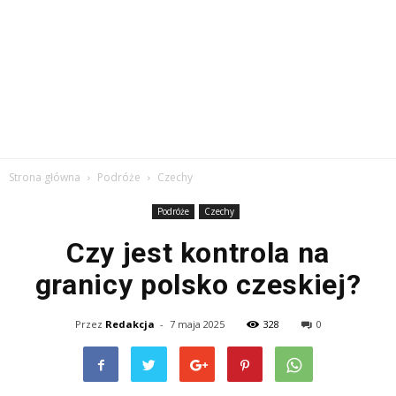
Strona główna
Podróże
Czechy
Podróże
Czechy
Czy jest kontrola na
granicy polsko czeskiej?
Przez
Redakcja
-
7 maja 2025
328
0