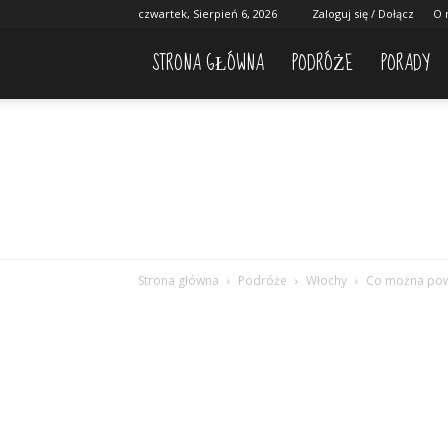
czwartek, Sierpień 6, 2026
Zaloguj się / Dołącz
O 
STRONA GŁÓWNA
PODRÓŻE
PORADY
Strona główna
Podróże
Włochy
Co można pow