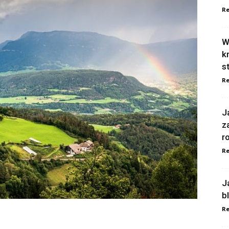
Re
W
k
s
Re
J
z
r
Re
J
b
Re