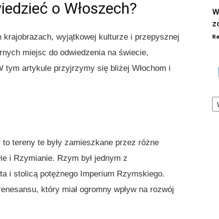
edzieć o Włoszech?
W
z
ch krajobrazach, wyjątkowej kulturze i przepysznej
Re
larnych miejsc do odwiedzenia na świecie,
W tym artykule przyjrzymy się bliżej Włochom i
Ka
y to tereny te były zamieszkane przez różne
owie i Rzymianie. Rzym był jednym z
ta i stolicą potężnego Imperium Rzymskiego.
renesansu, który miał ogromny wpływ na rozwój