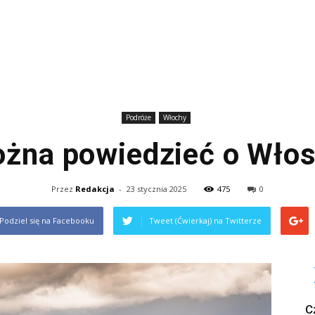
Podróże
Włochy
żna powiedzieć o Wło
Przez
Redakcja
-
23 stycznia 2025
475
0
Podziel się na Facebooku
Tweet (Ćwierkaj) na Twitterze
C