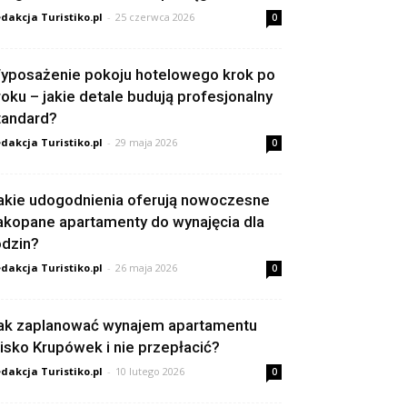
dakcja Turistiko.pl
-
25 czerwca 2026
0
yposażenie pokoju hotelowego krok po
roku – jakie detale budują profesjonalny
tandard?
dakcja Turistiko.pl
-
29 maja 2026
0
akie udogodnienia oferują nowoczesne
akopane apartamenty do wynajęcia dla
odzin?
dakcja Turistiko.pl
-
26 maja 2026
0
ak zaplanować wynajem apartamentu
lisko Krupówek i nie przepłacić?
dakcja Turistiko.pl
-
10 lutego 2026
0