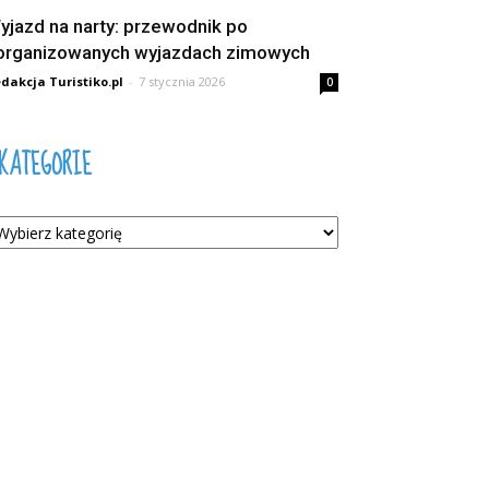
yjazd na narty: przewodnik po
organizowanych wyjazdach zimowych
dakcja Turistiko.pl
-
7 stycznia 2026
0
KATEGORIE
tegorie