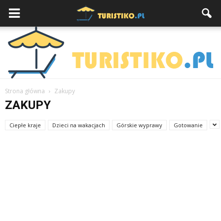
Strona główna
Zakupy
ZAKUPY
Ciepłe kraje
Dzieci na wakacjach
Górskie wyprawy
Gotowanie