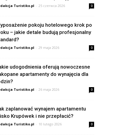
dakcja Turistiko.pl
-
25 czerwca 2026
0
yposażenie pokoju hotelowego krok po
roku – jakie detale budują profesjonalny
tandard?
dakcja Turistiko.pl
-
29 maja 2026
0
akie udogodnienia oferują nowoczesne
akopane apartamenty do wynajęcia dla
odzin?
dakcja Turistiko.pl
-
26 maja 2026
0
ak zaplanować wynajem apartamentu
lisko Krupówek i nie przepłacić?
dakcja Turistiko.pl
-
10 lutego 2026
0