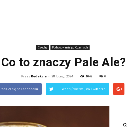
Czechy
Podróżowanie po Czechach
Co to znaczy Pale Ale?
Przez
Redakcja
-
28 lutego 2024
1049
0
Podziel się na Facebooku
Tweet (Ćwierkaj) na Twitterze
C