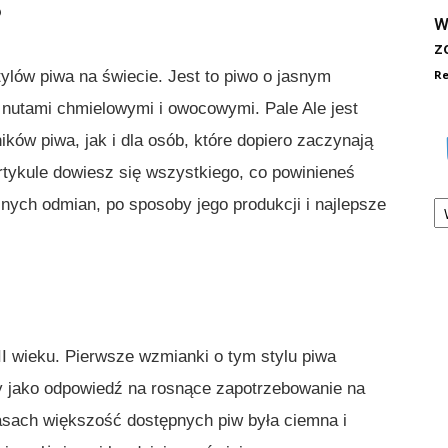
?
W
z
Re
tylów piwa na świecie. Jest to piwo o jasnym
 nutami chmielowymi i owocowymi. Pale Ale jest
ów piwa, jak i dla osób, które dopiero zaczynają
tykule dowiesz się wszystkiego, co powinieneś
Ka
różnych odmian, po sposoby jego produkcji i najlepsze
III wieku. Pierwsze wzmianki o tym stylu piwa
ny jako odpowiedź na rosnące zapotrzebowanie na
zasach większość dostępnych piw była ciemna i