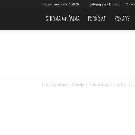
piątek, Sierpień 7, 2026
Zaloguj się / Dołącz
O nas
STRONA GŁÓWNA
PODRÓŻE
PORADY
Strona główna
Czechy
Podróżowanie po Czecha