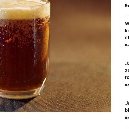
Re
W
k
s
Re
J
z
r
Re
J
b
Re