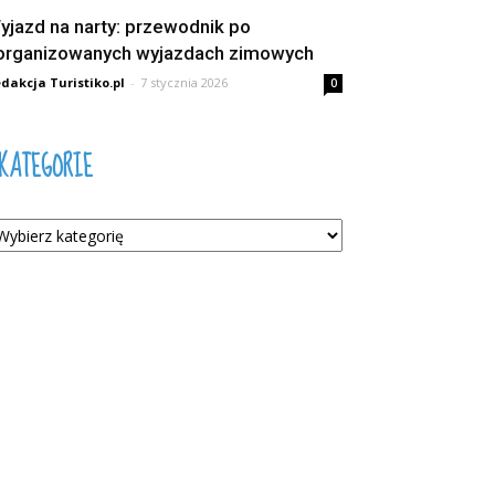
yjazd na narty: przewodnik po
organizowanych wyjazdach zimowych
dakcja Turistiko.pl
-
7 stycznia 2026
0
KATEGORIE
tegorie